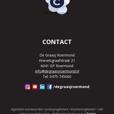
CONTACT
De Graasj Roermond
Knevelsgraafstraat 21
6041 GP Roermond
info@degraasjroermond.nl
Tel. 0475-745060
/degraasjroermond
algemene voorwaarden
/
privacyreglement
/
klachtenreglement
/ alle
rechten voorbehouden - Webhosting & Design by
Libelnet