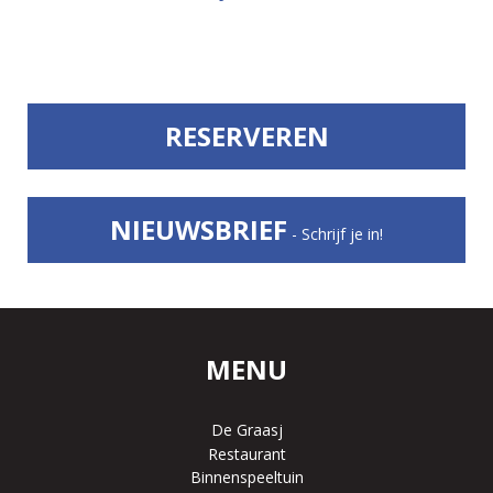
RESERVEREN
NIEUWSBRIEF
- Schrijf je in!
MENU
De Graasj
Restaurant
Binnenspeeltuin